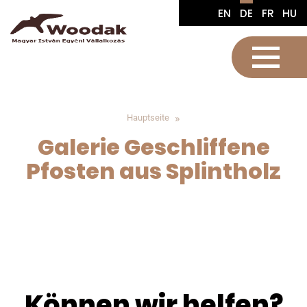
EN
DE
FR
HU
Hauptseite
Galerie Geschliffene
Pfosten aus Splintholz
Können wir helfen?